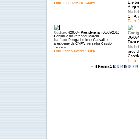
Eleito
Foto: Tonico Alvares/CMPA
Augus
Na fot
Sr. A
Foto: 
Código:
62953
-
Presidência
-
06/05/2016
Códig
Denuncia do vereador Maroni.
06/05
Na foto:
Delegado Lionel Carivalli e
Denun
presidente da CMPA, vereador Cassio
Na fot
Trogildo.
Foto: Tonico Alvares/CMPA
presi
Cassio
Foto:
<<
||
Página 1
|
2
|
3
|
4
|
5
|
6
|
7
|
8