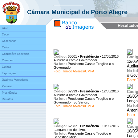
Exibindo imagens de 1 a 
Câmara Municipal de Porto Alegre
Resultado
CCJ
Cece
Cedecondh
Cefor
Comissões Especiais
Código:
63001
-
Presidência
-
12/05/2016
Códig
Audiencia com o Governador.
Cosmam
12/05
Na foto:
Presidente Cassio Trogildo e o
Audie
Cuthab
Governador.
Na fot
Foto: Tonico Alvares/CMPA
Exposições
o Gove
Foto:
Gabinete Vereadores
Plenário
Código:
62999
-
Presidência
-
12/05/2016
Códig
Presidência
Audiencia com o Governador.
10/05
Na foto:
Presidente Cassio Trogildo e o
Retratos
Lança
Governador Ivo Sartori.
Na fot
Foto: Tonico Alvares/CMPA
Anton
Foto:
Código:
62982
-
Presidência
-
10/05/2016
Códig
Lançamento de Livro.
10/05
Na foto:
Presidente Cassio Trogildo e
Lança
Sebastiao Melo.