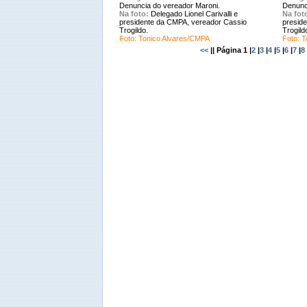
Denuncia do vereador Maroni.
Denunc
Na foto:
Delegado Lionel Carivalli e
Na fot
presidente da CMPA, vereador Cassio
presid
Trogildo.
Trogild
Foto: Tonico Alvares/CMPA
Foto: 
<<
||
Página 1
|
2
|
3
|
4
|
5
|
6
|
7
|
8