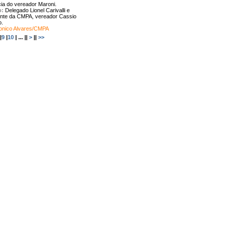
ia do vereador Maroni.
o:
Delegado Lionel Carivalli e
ente da CMPA, vereador Cassio
o.
Tonico Alvares/CMPA
|
9
|
10
| ... ||
>
||
>>