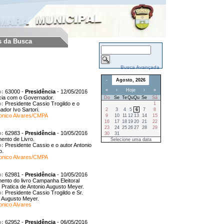
8 de 16939
s da Busca
Busca Avançada
-
Agosto, 2026
«
‹
Hoje
›
»
o:
63000
-
Presidência
-
12/05/2016
cia com o Governador.
Do
Se
Te
Qu
Qu
Se
Sá
o:
Presidente Cassio Trogildo e o
1
dor Ivo Sartori.
2
3
4
5
6
7
8
Tonico Alvares/CMPA
9
10
11
12
13
14
15
16
17
18
19
20
21
22
23
24
25
26
27
28
29
o:
62983
-
Presidência
-
10/05/2016
30
31
ento de Livro.
Selecione uma data
o:
Presidente Cassio e o autor Antonio
o.
Tonico Alvares/CMPA
o:
62981
-
Presidência
-
10/05/2016
nto do livro Campanha Eleitoral
e Pratica de Antonio Augusto Meyer.
o:
Presidente Cassio Trogildo e Sr.
o Augusto Meyer.
onico Alvares
o:
62952
-
Presidência
-
06/05/2016