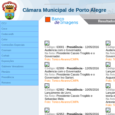
Exibindo imagens de 1 a 
Câmara Municipal de Porto Alegre
Resultado
CCJ
Cece
Cedecondh
Cefor
Comissões Especiais
Código:
63001
-
Presidência
-
12/05/2016
Códig
Audiencia com o Governador.
Audien
Cosmam
Na foto:
Presidente Cassio Trogildo e o
Na fot
Cuthab
Governador.
Governa
Foto: Tonico Alvares/CMPA
Foto: 
Exposições
Gabinete Vereadores
Código:
62999
-
Presidência
-
12/05/2016
Códig
Audiencia com o Governador.
Lançam
Plenário
Na foto:
Presidente Cassio Trogildo e o
Na fot
Presidência
Governador Ivo Sartori.
August
Foto: Tonico Alvares/CMPA
Foto: 
Retratos
Código:
62982
-
Presidência
-
10/05/2016
Códig
Lançamento de Livro.
Lançame
Na foto:
Presidente Cassio Trogildo e
teoria 
Sebastiao Melo.
Na fot
Foto: Tonico Alvares/CMPA
Antoni
Foto: T
Código:
62953
-
Presidência
-
06/05/2016
Códig